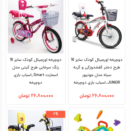
تا ۵ میلیون تومان
بتمن
بالای ده سال
براساس کاراکتر
ماشین شارژی_موتور شارژی
بالای ۵ میلیون تومان
بزرگسال
ماشین کنترلی
براساس برندها
سگ های نگهبان
هری پاتر
ماشین اسباب بازی
اکشن فیگور
عروسک دخترانه
دوچرخه اورجینال کودک سایز 16
عروسک رباتیک
دوچرخه اورجینال کودک سایز 16
طرح دختر کفشدوزکی و گربه
رنگ سرخابی طرح کیتی مدل
ربات اسباب بازی
سیاه مدل جونیور
اسمارت Smart_اسباب بازی
JUNIOR_اسباب بازی دوچرخه
اسباب بازی نوزادی
دوچرخه
دیجیتال و هوشمند
۲۶,۸۰۰,۰۰۰
تومان
۲۶,۸۰۰,۰۰۰
تومان
بازی فکری
۲%
اسباب بازی ورزشی
موسیقی