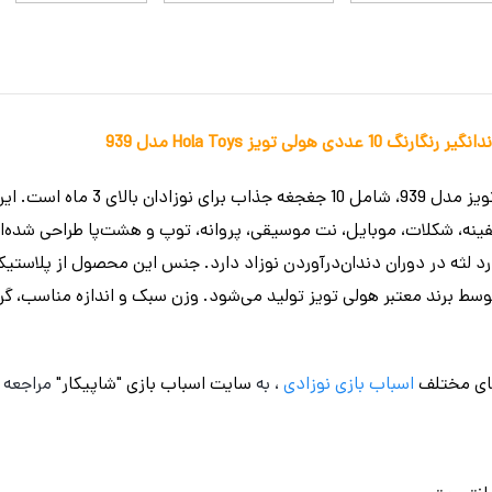
لی تویز Hola Toys مدل 939
مجموعه جغجغه‌های رنگارنگ هولی تویز مد
فینه، شکلات، موبایل، نت موسیقی، پروانه، توپ و هشت‌پا طراحی شده‌ا
 لثه در دوران دندان‌درآوردن نوزاد دارد. جنس این محصول از پلاستیک
 اروپایی (CE) بوده و توسط برند معتبر هولی تویز تولید می‌شود. وزن سبک و اندازه منا
ای مختلف
اسباب بازی نوزادی
، به
سایت اسباب بازی "شاپیکار"
مراجعه ن