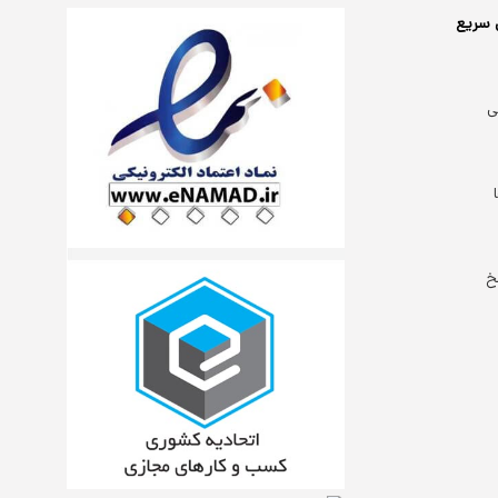
 سریع
ی
خ