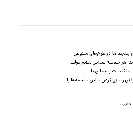
ل 939، شامل 10 جغجغه جذاب برای نوزادان بالای 3 ماه است. این جغجغه‌ها در طرح‌های متنوعی
ند. هر جغجغه صدایی ملایم تولید
 با کیفیت و مطابق با
سب، گرفتن و بازی کردن با این جغجغه‌ها را
مایید.