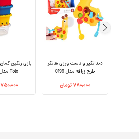
نه زنبور
ی تویز مدل Hola Toys
دندانگیر و دست ورزی هانگر
بازی رنگین کمان 
طرح زرافه مدل 0196
Tolo مدل89656
مان
۷۸۰,۰۰۰
تومان
۷۵۰,۰۰۰