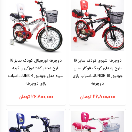
تا ۵ میلیون تومان
بتمن
بالای ده سال
براساس کاراکتر
ماشین شارژی_موتور شارژی
بالای ۵ میلیون تومان
بزرگسال
ماشین کنترلی
براساس برندها
سگ های نگهبان
هری پاتر
ماشین اسباب بازی
اکشن فیگور
عروسک دخترانه
عروسک رباتیک
دوچرخه شهری کودک سایز 16
دوچرخه اورجینال کودک سایز 16
طرح پاندای کونگ‌ فوکار مدل
طرح دختر کفشدوزکی و گربه
ربات اسباب بازی
جونیور JUNIOR 16_اسباب بازی
سیاه مدل جونیور JUNIOR_اسباب
اسباب بازی نوزادی
دوچرخه
بازی دوچرخه
دیجیتال و هوشمند
۲۶,۸۰۰,۰۰۰
تومان
۲۶,۸۰۰,۰۰۰
تومان
بازی فکری
اسباب بازی ورزشی
موسیقی