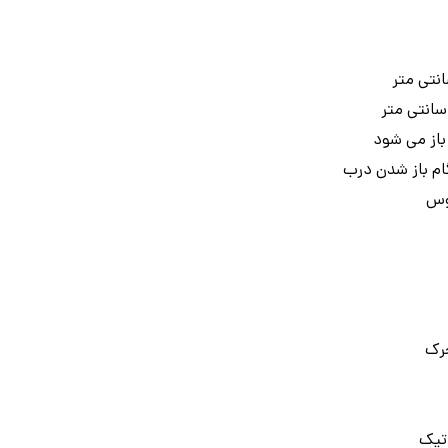
باز می شود
م باز شدن درب
وس
حرک
تیک