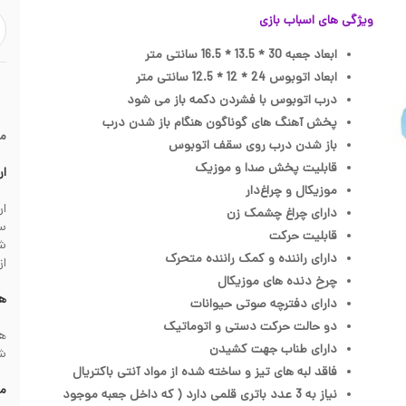
ویژگی های اسباب بازی
ابعاد جعبه 30 * 13.5 * 16.5 سانتی متر
ابعاد اتوبوس 24 * 12 * 12.5 سانتی متر
درب اتوبوس با فشردن دکمه باز می شود
پخش آهنگ های گوناگون هنگام باز شدن درب
م
باز شدن درب روی سقف اتوبوس
قابلیت پخش صدا و موزیک
ار
موزیکال و چراغ‌دار
دارای چراغ چشمک زن
سف
قابلیت حرکت
دارای راننده و کمک راننده متحرک
از
چرخ دنده های موزیکال
هز
دارای دفترچه صوتی حیوانات
دو حالت حرکت دستی و اتوماتیک
دارای طناب جهت کشیدن
شهرس
فاقد لبه های تیز و ساخته شده از مواد آنتی باکتریال
مش
نیاز به 3 عدد باتری قلمی دارد ( که داخل جعبه موجود