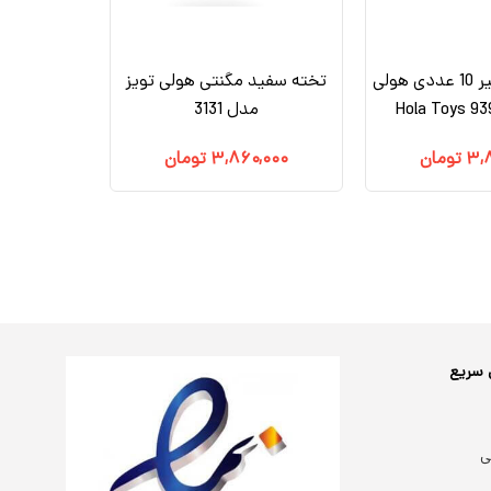
جغجغه دندانگیر 10 عددی هولی
تخته سفید مگنتی هولی تویز
مدل 3131
۳,
تومان
۳,۸۶۰,۰۰۰
تومان
 سریع
ی