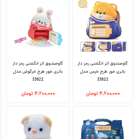
تا ۵ میلیون تومان
بتمن
بالای ده سال
براساس کاراکتر
ماشین شارژی_موتور شارژی
بالای ۵ میلیون تومان
بزرگسال
ماشین کنترلی
براساس برندها
سگ های نگهبان
هری پاتر
ماشین اسباب بازی
اکشن فیگور
عروسک دخترانه
گاوصندوق اثر انگشتی رمز دار
عروسک رباتیک
گاوصندوق اثر انگشتی رمز دار
باتری خور طرح خرس مدل
باتری خور طرح خرگوش مدل
ربات اسباب بازی
33822
33822
اسباب بازی نوزادی
۴,۲۰۰,۰۰۰
تومان
۴,۲۰۰,۰۰۰
تومان
دیجیتال و هوشمند
بازی فکری
اسباب بازی ورزشی
موسیقی