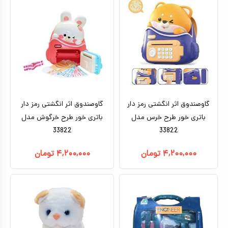
تا ۵ میلیون تومان
بتمن
بالای ده سال
براساس کاراکتر
ماشین شارژی_موتور شارژی
بالای ۵ میلیون تومان
بزرگسال
ماشین کنترلی
براساس برندها
سگ های نگهبان
هری پاتر
ماشین اسباب بازی
اکشن فیگور
عروسک دخترانه
گاوصندوق اثر انگشتی رمز دار
عروسک رباتیک
گاوصندوق اثر انگشتی رمز دار
باتری خور طرح خرس مدل
باتری خور طرح خرگوش مدل
ربات اسباب بازی
33822
33822
اسباب بازی نوزادی
۴,۲۰۰,۰۰۰
تومان
۴,۲۰۰,۰۰۰
تومان
دیجیتال و هوشمند
بازی فکری
اسباب بازی ورزشی
موسیقی