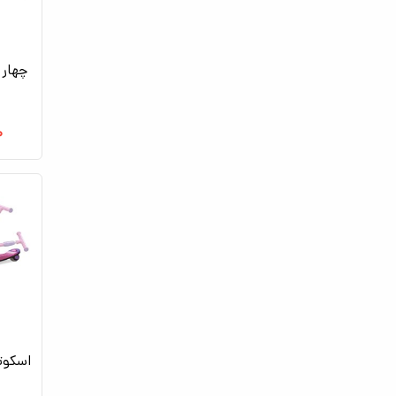
چهار 
۰
اسکوت