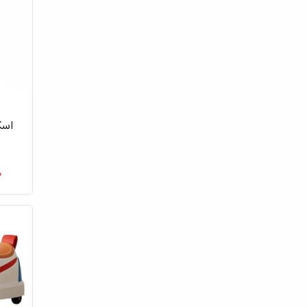
اسک
۰