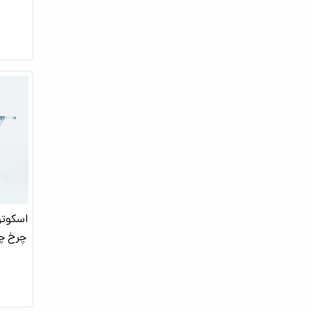
اسکوتر
چرخ چر