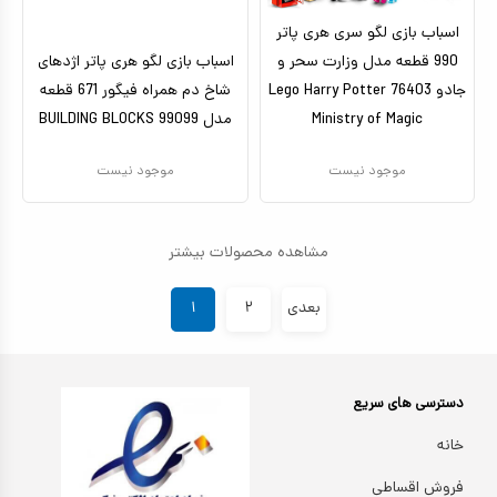
اسباب بازی لگو سری هری پاتر
990 قطعه مدل وزارت سحر و
اسباب بازی لگو هری پاتر اژدهای
جادو 76403 Lego Harry Potter
شاخ دم همراه فیگور 671 قطعه
Ministry of Magic
مدل 99099 BUILDING BLOCKS
موجود نیست
موجود نیست
مشاهده محصولات بیشتر
بعدی
۲
۱
دسترسی های سریع
خانه
فروش اقساطی