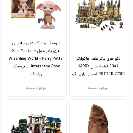
عروسک رباتیک دابی جادویی
هری پاتر مدل Spin Master -
لگو هری پاتر قلعه هاگوارتز
Wizarding World - Harry Potter
6044 قطعه مدل HARRY
- Interactive Doby_عروسک
POTTER 77001-اسباب بازی لگو
رباتیک
موجود نیست
موجود نیست