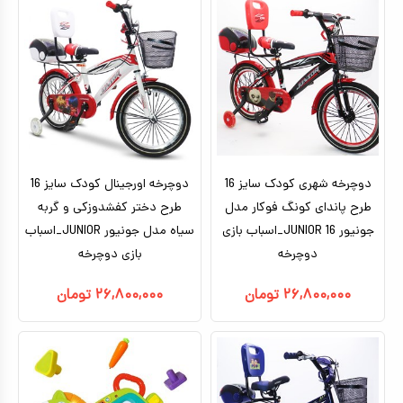
تا ۵ میلیون تومان
بتمن
بالای ده سال
براساس کاراکتر
ماشین شارژی_موتور شارژی
بالای ۵ میلیون تومان
بزرگسال
ماشین کنترلی
براساس برندها
سگ های نگهبان
هری پاتر
ماشین اسباب بازی
اکشن فیگور
عروسک دخترانه
دوچرخه شهری کودک سایز 16
عروسک رباتیک
دوچرخه اورجینال کودک سایز 16
طرح پاندای کونگ‌ فوکار مدل
طرح دختر کفشدوزکی و گربه
ربات اسباب بازی
جونیور JUNIOR 16_اسباب بازی
سیاه مدل جونیور JUNIOR_اسباب
دوچرخه
اسباب بازی نوزادی
بازی دوچرخه
دیجیتال و هوشمند
۲۶,۸۰۰,۰۰۰
تومان
۲۶,۸۰۰,۰۰۰
تومان
بازی فکری
اسباب بازی ورزشی
موسیقی