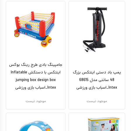
جامپینگ بادی طرح رینگ بوکس
پمپ باد دستی اینتکس بزرگ
اینتکس با دستکش Inflatable
48 سانتی مدل 68615
jumping box design box
Intex_اسباب بازی ورزشی
Intex_اسباب بازی ورزشی
موجود نیست
موجود نیست