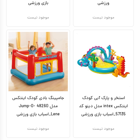
ورزشی
بازی ورزشی
موجود نیست
موجود نیست
استخر و پارک آبی کودک
جامپینگ بادی کودک اینتکس
اینتکس intex مدل دینو کد
مدل 48260 Jump-O-
57135_اسباب بازی ورزشی
Lene_اسباب بازی ورزشی
موجود نیست
موجود نیست