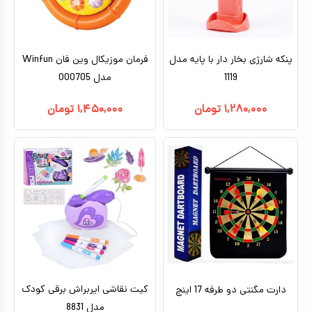
کیف و کوله پشتی
اسباب بازی علمی
پنکه شارژی بخار دار با پایه مدل
فرمان موزیکال وین فان Winfun
اسباب بازی مشاغل
1119
مدل 000705
اسباب بازی لوازم خانگی
۱,۲۸۰,۰۰۰
تومان
۱,۴۵۰,۰۰۰
تومان
اتاق کودک
کیت نقاشی ایربراش برقی کودک
دارت مگنتی دو طرفه 17 اینچ
مدل 8831