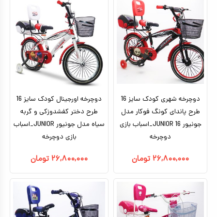
تا ۵ میلیون تومان
بتمن
بالای ده سال
براساس کاراکتر
ماشین شارژی_موتور شارژی
بالای ۵ میلیون تومان
بزرگسال
ماشین کنترلی
براساس برندها
سگ های نگهبان
هری پاتر
ماشین اسباب بازی
اکشن فیگور
عروسک دخترانه
دوچرخه شهری کودک سایز 16
عروسک رباتیک
دوچرخه اورجینال کودک سایز 16
طرح پاندای کونگ‌ فوکار مدل
طرح دختر کفشدوزکی و گربه
ربات اسباب بازی
جونیور JUNIOR 16_اسباب بازی
سیاه مدل جونیور JUNIOR_اسباب
دوچرخه
اسباب بازی نوزادی
بازی دوچرخه
دیجیتال و هوشمند
۲۶,۸۰۰,۰۰۰
تومان
۲۶,۸۰۰,۰۰۰
تومان
بازی فکری
اسباب بازی ورزشی
موسیقی