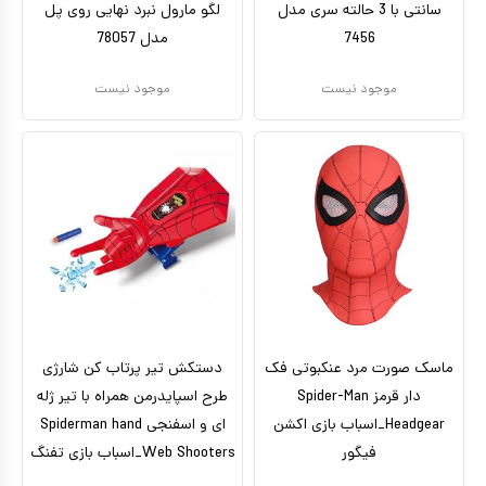
سانتی با 3 حالته سری مدل
لگو مارول نبرد نهایی روی پل
7456
مدل 78057
موجود نیست
موجود نیست
ماسک صورت مرد عنکبوتی فک
دستکش تیر پرتاب کن شارژی
دار قرمز Spider-Man
طرح اسپایدرمن همراه با تیر ژله
Headgear_اسباب بازی اکشن
ای و اسفنجی Spiderman hand
فیگور
Web Shooters_اسباب بازی تفنگ