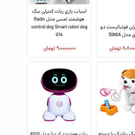
اسباب بازی ربات کنترلی سگ
هوشمند لمسی مدل Radio
رلی فوتبالیست دو
control dog Smart robot dog
دل 3066A
G14
۸,۸۰۰
تومان
۹,۰۰۰,۰۰۰
تومان
 رباتیک با دسته
ربات هوشمند کیدنا مدل 8201