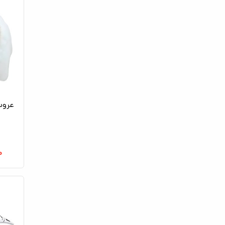
عروس
۰