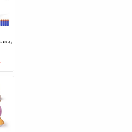
ربات دا
۰