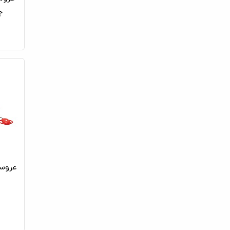
چا
عروس