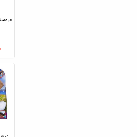
عروسک 
۰
عروس