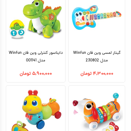
گیتار لمسی وین فان Winfun
دایناسور کنترلی وین فان Winfun
مدل 230802
مدل 001141
۴,۳۰۰,۰۰۰
تومان
۵,۹۰۰,۰۰۰
تومان