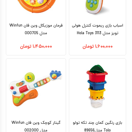
کیف و کوله پشتی
اسباب بازی علمی
اسباب بازی ریموت کنترل هولی
فرمان موزیکال وین فان Winfun
اسباب بازی مشاغل
تویز مدل 3113 Hola Toys
مدل 000705
اسباب بازی لوازم خانگی
۱,۶۰۰,۰۰۰
تومان
۱,۴۵۰,۰۰۰
تومان
اتاق کودک
بازی رنگین کمان چند تکه تولو
گیتار کوچک وین فان Winfun
Tolo مدل89656
مدل 002000