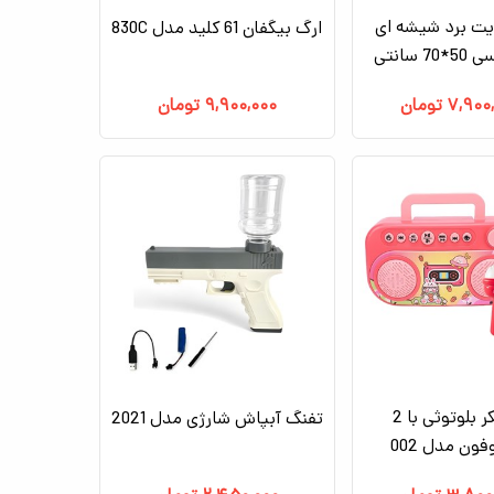
یت برد شیشه ای
ارگ بیگفان 61 کلید مدل 830C
 سانتی
۷,۹۰۰
تومان
۹,۹۰۰,۰۰۰
تومان
اسپیکر بلوتوثی با 2
تفنگ آبپاش شارژی مدل 2021
ون مدل 002