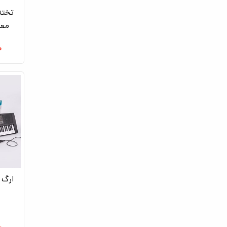
تخته
معمولی 
۰