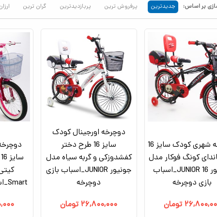
زی بر اساس:
جدیدترین
پرفروش ترین
پربازدیدترین
گران ترین
ارزان
دوچرخه اورجینال کودک
دوچرخه شهری کودک سایز 16
سایز 16 طرح دختر
دوچرخه 
ندای کونگ‌ فوکار مدل
کفشدوزکی و گربه سیاه مدل
س
جونیور JUNIOR 16_اسباب
جونیور JUNIOR_اسباب بازی
کیتی
بازی دوچرخه
دوچرخه
Smart_اسباب بازی دوچرخه
۲۶,۸۰۰,۰
تومان
۲۶,۸۰۰,۰۰۰
تومان
,۰۰۰