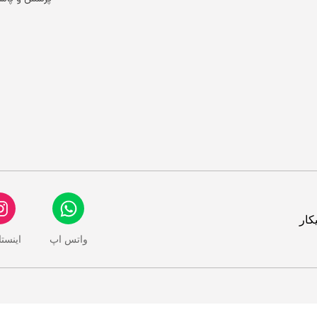
کار
واتس اپ
اینست