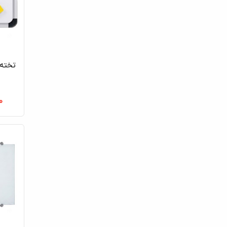
تخته 
۰