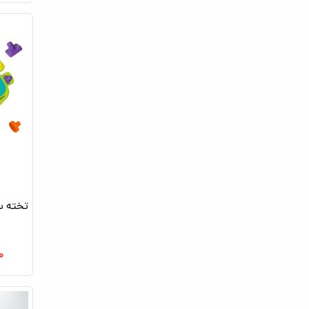
تخته س
۰