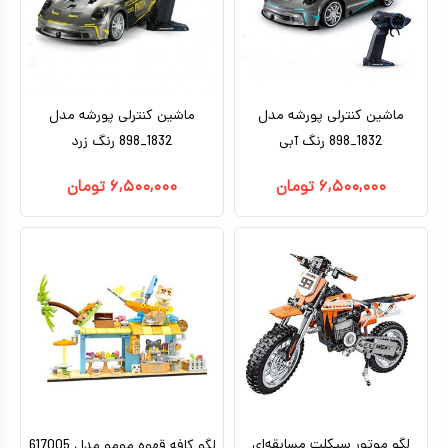
ماشین کنترلی پورشه مدل
ماشین کنترلی پورشه مدل
1832_898 رنگ آبی
1832_898 رنگ زرد
۶,۵۰۰,۰۰۰
تومان
۶,۵۰۰,۰۰۰
تومان
لگو موتور سیکلت مسابقه‌ای
لگو کافه قهوه مومو مدل 617005