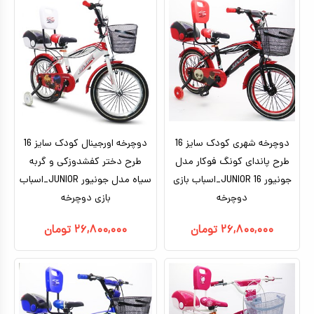
تا ۵ میلیون تومان
بتمن
بالای ده سال
براساس کاراکتر
ماشین شارژی_موتور شارژی
بالای ۵ میلیون تومان
بزرگسال
ماشین کنترلی
براساس برندها
سگ های نگهبان
هری پاتر
ماشین اسباب بازی
اکشن فیگور
عروسک دخترانه
دوچرخه شهری کودک سایز 16
عروسک رباتیک
دوچرخه اورجینال کودک سایز 16
طرح پاندای کونگ‌ فوکار مدل
طرح دختر کفشدوزکی و گربه
ربات اسباب بازی
جونیور JUNIOR 16_اسباب بازی
سیاه مدل جونیور JUNIOR_اسباب
دوچرخه
اسباب بازی نوزادی
بازی دوچرخه
دیجیتال و هوشمند
۲۶,۸۰۰,۰۰۰
تومان
۲۶,۸۰۰,۰۰۰
تومان
بازی فکری
اسباب بازی ورزشی
موسیقی