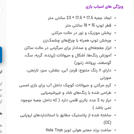
ویژگی های اسباب بازی
ابعاد جعبه 17.5 * 17.5 * 23 سانتی متر
قطر توپ 15 * 19 سانتی متر
پخش موزیک و نور در حالت حرکتی
چرخش توپ همراه با چراغ‌های چشمک‌زن
ابزار جغجغه‌ای و صدادار برای سرگرمی در حالت ساکن
آموزش رنگ‌ها، اشکال و حیوانات (پرنده، گربه، سگ،
گوسفند، پروانه، زنبور)
دارای ۶ رنگ متنوع: قرمز، آبی، بنفش، سبز، نارنجی،
ار
صورتی
کرم حرکتی و حیوانات کوچک داخل آب برای بازی لمسی
سف
طراحی شده با رنگ‌های شاد و غیرشیمیایی
نیاز به 2 عدد باتری قلمی دارد ( که داخل جعبه موجود
از
نمی باشد )
هز
ساخته شده از پلاستیک مطابق با استانداردهای اروپایی
(CE)
ساخت برند معتبر هولی تویز Hola Toys
شهرس