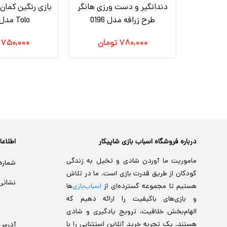
ی تویز مدل Hola Toys
دندانگیر و دست ورزی هانگر
بازی رنگین کمان 
طرح زرافه مدل 0196
Tolo مدل89656
مان
۷۸۰,۰۰۰
تومان
۷۵۰,۰۰۰
درباره فروشگاه اسباب بازی شاپیکار
اطلاع
ماموریت ما آوردن شادی و تخیل به زندگی
شماره
کودکان از طریق قدرت بازی است. ما در تلاش
نشانی
هستیم تا مجموعه گسترده‌ای از
اسباب‌بازی‌
ها
و بازی‌های باکیفیت را ارائه دهیم که
الهام‌بخش خلاقیت، ترویج یادگیری و شادی
هستند. یک تجربه خرید آنلاین استثنایی را با
آدرس