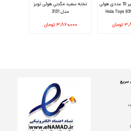
جغجغه دندانگیر 10 عددی هولی
تخته سفید مگنتی هولی تویز
مدل 3131
۳,
تومان
۳,۸۶۰,۰۰۰
تومان
 سریع
ی