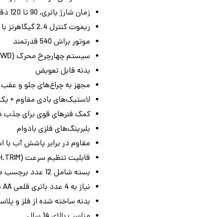
زمان شارژ باتری، 90 تا 120 دقیقه
ریموت کنترل 2.4 گیگاهرتز با 4 کانال و برد حدود 100 متر
موتور براش 540 قدرتمند
سیستم چهارچرخ محرک (4WD) دو دیفرانسیل برای حرکت در مسیرهای ناهموار
بدنه قابل تعویض
مجهز به چراغ‌های جلو و عقب ب
لاستیک‌های بادی مقاوم + ی
کمک‌ فنرهای قوی برای جذب 
بلبرینگ‌های فلزی بادوام
مقاوم در برابر پاشش آب با استان
قابلیت تنظیم سرعت (TH.TRIM) و فرمان (ST.TRIM) از روی کنترل
بسته شامل 12 عدد برچسب مخصوص بدنه
نیاز به 4 عدد باتری قلمی AA برای ریموت کنترل
بدنه ساخته شده از فلز و پلا
مناسب بالای 14 سال