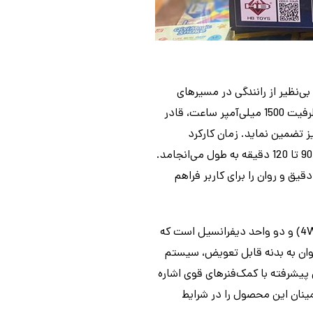
ه نمونه واقعی، تجربه‌ای بی‌نظیر از رانندگی در مسیرهای
آفرود را برای علاقه‌مندان فراهم می‌آورد. این محصول با بهره‌گیری از باتری لیتیوم-یون قدرتمند 7.4 ولت با ظرفیت 1500 میلی‌آمپر ساعت، قادر
برانگیز تضمین نماید. زمان کارکرد
پیوسته با هر بار شارژ کامل، بین 12 تا 20 دقیقه متغیر بوده و فرآیند شارژ کامل باتری، بسته به شرایط، بین 90 تا 120 دقیقه به طول می‌انجامد.
تر را پوشش داده و امکان هدایت دقیق و روان را برای کاربر فراهم
مجموعه حرکتی این خودرو شامل یک موتور براش قدرتمند 540، سیستم انتقال قدرت چهار چرخ محرک (4WD) و دو واحد دیفرانسیل است که
وان به بدنه قابل تعویض، سیستم
پیشرفته با کمک‌فنرهای قوی اشاره
رخورداری از استاندارد ضد آب IPX4، دوام و قابلیت اطمینان این محصول را در شرایط