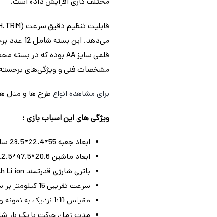
مختلف کاری افزایش داده است.
قلمی سایز AA بوده که د
مشخصات فنی و ویژگی‌های برجسته، انتخابی ایده‌آل ب
برای مشاهده انواع
طرح ها و مدل ه
ویژگی های این اسباب بازی :
ابعاد جعبه 55*22.4*28.5 سانتی متر
ابعاد ماشین 20.6*47.5*22.5 سانتی متر
باتری شارژی قدرتمند 7.4V 1500mAh Li-ion
سرعت تقریبی 15 کیلومتر بر ساعت با توان حرکتی بالا
مقیاس 1:10 نزدیک به نمونه واقعی
مدت زمان حرکت با یک بار شارژ، 12 تا 20 د