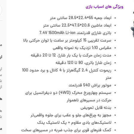
ویژگی های اسباب بازی
ابعاد جعبه 55*22.4*28.5 سانتی متر
ابعاد ماشین 20.6*47.5*22.5 سانتی متر
باتری شارژی قدرتمند 7.4V 1500mAh Li-ion
سرعت تقریبی 15 کیلومتر بر ساعت با توان حرکتی بالا
م
مقیاس 1:10 نزدیک به نمونه واقعی
مدت زمان حرکت با یک بار شارژ، 12 تا 20 دقیقه
ار
زمان شارژ باتری، 90 تا 120 دقیقه
ریموت کنترل 2.4 گیگاهرتز با 4 کانال و برد حدود 100
سف
متر
موتور براش 540 قدرتمند
از
سیستم چهارچرخ محرک (4WD) دو دیفرانسیل برای
هز
حرکت در مسیرهای ناهموار
بدنه قابل تعویض
مجهز به چراغ‌های جلو و عقب برای جلوه واقعی‌تر
شهرس
لاستیک‌های بادی مقاوم + یک لاستیک یدک
مش
کمک‌ فنرهای قوی برای جذب ضربه در مسیرهای سخت