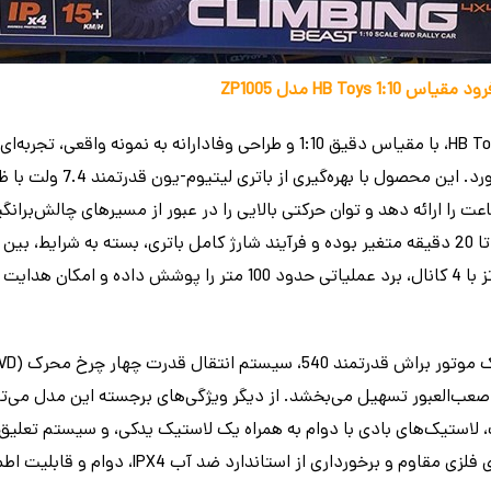
HB Toy مدل ZP1005
ماشین کنترلی شارژی جیپ آفرود HB Toys، با مقیاس دقیق 1:10 و طراحی وفادارانه ب
ر 15 کیلومتر بر ساعت را ارائه دهد و توان حرکتی بالایی را در عبور از مسیرهای چالش‌
سیستم کنترل از راه دور 2.4 گیگاهرتز با 4 کانال، برد عملیاتی حدود 100 م
صعب‌العبور تسهیل می‌بخشد. از دیگر ویژگی‌های برجسته این مدل می‌ت
لاستیک‌های بادی با دوام به همراه یک لاستیک یدکی، و سیستم تعلیق 
کرد. همچنین، استفاده از بلبرینگ‌های فلزی مقاوم و ب