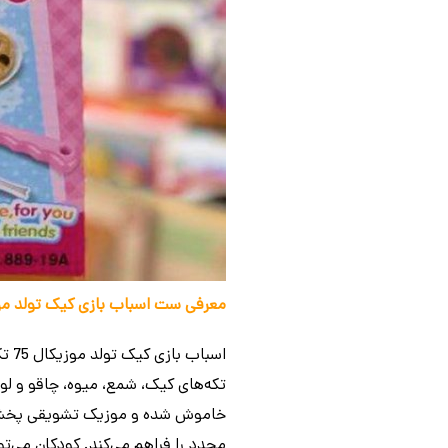
معرفی ست اسباب‌ بازی کیک تولد موزیکال 75 تکه مدل ay Cake Playset 20_889
تکه‌های کیک، شمع، میوه، چاقو و لو
خاموش شده و موزیک تشویقی پخش م