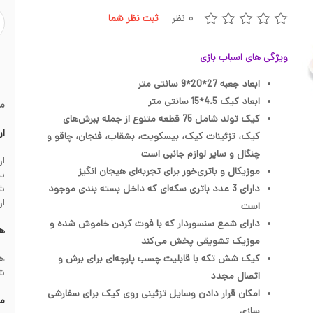
۰ نظر
ثبت نظر شما
ویژگی های اسباب بازی
ابعاد جعبه 27*20*9 سانتی متر
ابعاد کیک 4.5*15 سانتی متر
م
کیک تولد شامل 75 قطعه متنوع از جمله ببرش‌های
ار
کیک، تزئینات کیک، بیسکویت، بشقاب، فنجان، چاقو و
چنگال و سایر لوازم جانبی است
موزیکال و باتری‌خور برای تجربه‌ای هیجان‌ انگیز
سف
دارای 3 عدد باتری سکه‌ای که داخل بسته‌ بندی موجود
از
است
دارای شمع سنسوردار که با فوت کردن خاموش شده و
هز
موزیک تشویقی پخش می‌کند
کیک شش تکه با قابلیت چسب پارچه‌ای برای برش و
شهرس
اتصال مجدد
امکان قرار دادن وسایل تزئینی روی کیک برای سفارشی‌
مش
سازی