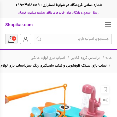
شماره تماس فروشگاه در شرایط اضطراری : ۰۹۹۶۴۰۱۸۰۸۹
ارسال سریع و رایگان برای خریدهای بالای هشت میلیون تومان
Shopikar.com
۰
خانه
براساس گروه کالایی
اسباب بازی لوازم خانگی
بازگشت
بازگشت
بازگشت
بازگشت
بازگشت
بازگشت
بازگشت
اسباب بازی سینک ظرفشویی و قلاب ماهیگیری رنگ سبز_اسباب بازی لوازم 
تا ۱ میلیون تومان
لگو
ال او ال
Funko Pop فانکو پاپ
صفر تا سه سال
اسباب بازی دخترانه
براساس گروه کالایی
تا ۲ میلیون تومان
Hasbro
جنگ ستارگان
سه تا پنج سال
تفنگ اسباب بازی
اسباب بازی پسرانه
براساس گروه سنی
تا ۳ میلیون تومان
Micro
دوچرخه
مرد عنکبوتی
براساس قیمت
پنج تا هشت سال
تا ۴ میلیون تومان
باربی
Simba
اسکوتر
براساس جنسیت
هشت تا ده سال