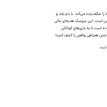
شگفت‌زده می‌کند. با دم‌ بلند و
ه نیست، بلکه همراهی دلنشین است. این عروسک‌ هدیه‌ای عالی
کردن کودکان است. با بیش از 80 صدا و واکنش از جمله لبخند و غرغر، هر شخصیت Furlings آماده است تا به بازی‌های کودکان
یید.