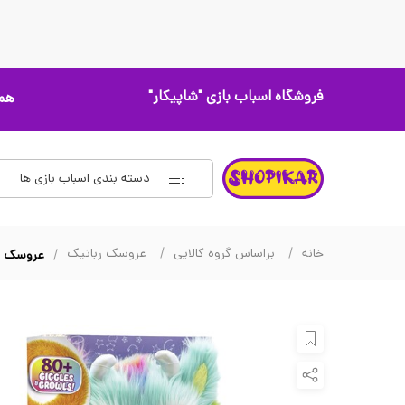
فروشگاه اسباب بازی
"شاپیکار"
همه
دسته بندی اسباب بازی ها
خانه
براساس گروه کالایی
عروسک رباتیک
عروسک رباتیک Furlings مد