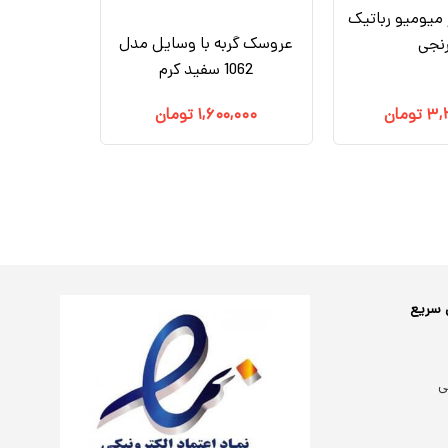
میومیو رباتیک
عروسک گربه با وسایل مدل
رنجی
1062 سفید کرم
۳,
تومان
۱,۶۰۰,۰۰۰
تومان
 سریع
ی