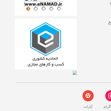
خ
اگرام
آپارات