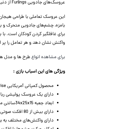
عروسک‌های جادویی Furlings از دنیای رویاهای قشنگ برای بازی پیش شما اومدند!
این عروسک تعاملی با طراحی هیجان‌ا
واکنش نشان دهد و هر تعامل را پر از شادی و شگفتی کند. با Furling تخیل خود را ب
برای مشاهده انواع
طرح ها و مدل ه
ویژگی های این اسباب بازی :
محصول کمپانی آمریکایی Funrise
دارای یک عروسک پولیشی رباتیک 35 
ابعاد جعبه 34x25x15سانتی متر
دارای بیش از 80 افکت صوتی و واکنش
دارای واکنش‌های مختلف به بغ