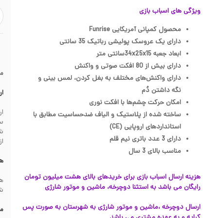
ویژگی های اسباب بازی
محصول کمپانی آمریکایی Funrise
دارای یک عروسک پولیشی رباتیک 35 سانتی
ابعاد جعبه 34x25x15سانتی متر
دارای بیش از 80 افکت صوتی و واکنش
م
دارای واکنش‌های مختلف به بغل کردن، لمس بینی و
نگه داشتن دُم
ار
امکان حرکت چشم‌ها با افکت نوری
ساخته شده از پلاستیک و الیاف ضدحساسیت مطابق با
سف
استانداردهای اروپایی (CE)
دارای 3 عدد باتری نیم قلم
از
مناسب بالای 3 سال
هز
هزینه ارسال اسباب بازی برای خریدهای بالای هشت میلیون تومان
رایگان می باشد به استثنا دوچرخه، ماشین و موتور شارژی
شهرس
ارسال دوچرخه ،ماشین و موتور شارژی به شهرستان به صورت پس
مش
کرایه و به عهده مشتری می باشد