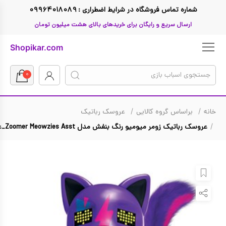
شماره تماس فروشگاه در شرایط اضطراری : ۰۹۹۶۴۰۱۸۰۸۹
ارسال سریع و رایگان برای خریدهای بالای هشت میلیون تومان
Shopikar.com
۰
خانه
براساس گروه کالایی
عروسک رباتیک
بازگشت
بازگشت
بازگشت
بازگشت
بازگشت
بازگشت
بازگشت
عروسک رباتیک زومر میومیو رنگ بنفش مدل Zoomer Meowzies Asst_عروسک رباتیک
تا ۱ میلیون تومان
لگو
ال او ال
Funko Pop فانکو پاپ
صفر تا سه سال
اسباب بازی دخترانه
براساس گروه کالایی
تا ۲ میلیون تومان
Hasbro
جنگ ستارگان
سه تا پنج سال
تفنگ اسباب بازی
اسباب بازی پسرانه
براساس گروه سنی
تا ۳ میلیون تومان
Micro
دوچرخه
مرد عنکبوتی
براساس قیمت
پنج تا هشت سال
تا ۴ میلیون تومان
باربی
Simba
اسکوتر
براساس جنسیت
هشت تا ده سال