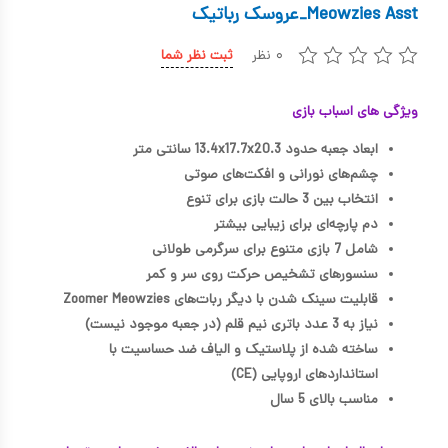
Meowzies Asst_عروسک رباتیک
کیف و کوله پشتی
۰ نظر
ثبت نظر شما
اسباب بازی علمی
اسباب بازی مشاغل
ویژگی های اسباب بازی
اسباب بازی لوازم خانگی
ابعاد جعبه حدود 13.4x17.7x20.3 سانتی متر
چشم‌های نورانی و افکت‌های صوتی
اتاق کودک
انتخاب بین 3 حالت بازی برای تنوع
دم پارچه‌ای برای زیبایی بیشتر
شامل 7 بازی متنوع برای سرگرمی طولانی
سنسورهای تشخیص حرکت روی سر و کمر
قابلیت سینک شدن با دیگر ربات‌های Zoomer Meowzies
نیاز به 3 عدد باتری نیم قلم (در جعبه موجود نیست)
ساخته شده از پلاستیک و الیاف ضد حساسیت با
استانداردهای اروپایی (CE)
مناسب بالای 5 سال