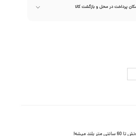
کان پرداخت در محل و بازگشت کالا
اسباب بازی سگ های نگهبان 3 تا فیگور مارشال، رابل، زوما و یک ماشین آتشنشانی خیلی بزرگ داره که نردبونش تا 60 سانتی متر بلند میشه!