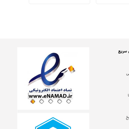
 سریع
ی
خ