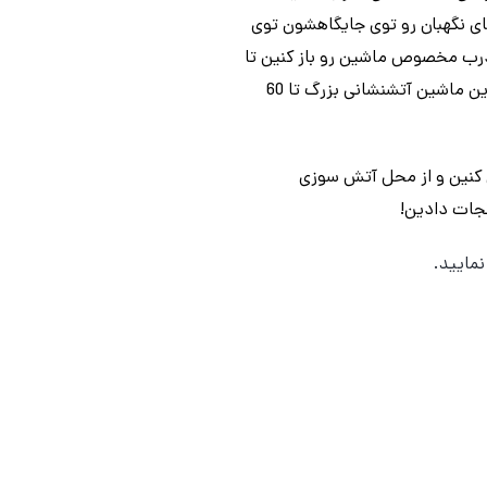
ای نگهبان رو توی جایگاهشون توی
درب مخصوص ماشین رو باز کنین تا
هاپوهای زرنگ سوار بر ماشین پاوپاترول با سرعت سر بخورن و برای نجات جون آدم ها سرازیر شن! نردبون این ماشین آتشنشانی بزرگ تا 60
ن کنین و از محل آتش سوزی
نجات دادین!
مایید.