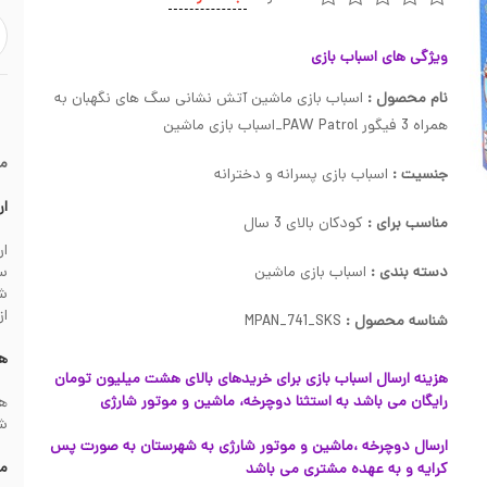
ویژگی های اسباب بازی
نام محصول :
اسباب بازی ماشین آتش نشانی سگ های نگهبان به
همراه 3 فیگور PAW Patrol_اسباب بازی ماشین
م
جنسیت :
اسباب بازی پسرانه و دخترانه
ار
مناسب برای :
کودکان بالای 3 سال
دسته بندی :
اسباب بازی ماشین
سف
از
شناسه محصول :
MPAN_741_SKS
هز
هزینه ارسال اسباب بازی برای خریدهای بالای هشت میلیون تومان
رایگان می باشد به استثنا دوچرخه، ماشین و موتور شارژی
شهرس
ارسال دوچرخه ،ماشین و موتور شارژی به شهرستان به صورت پس
مش
کرایه و به عهده مشتری می باشد