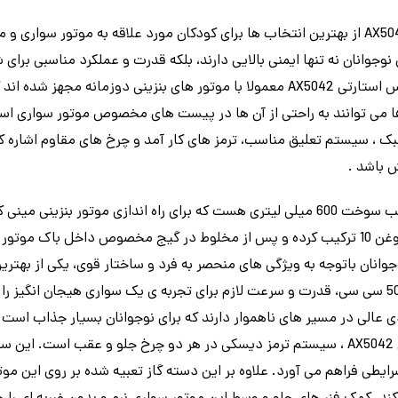
موتور بنزینی مینی کراس استارتی AX5042 از بهترین انتخاب ها برای کودکان مورد علاقه به م
انان نه تنها ایمنی بالایی دارند، بلکه قدرت و عملکرد مناسبی برای ش
سواری دارند. موتور بنزینی مینی کراس استارتی AX5042 معمولا با موتور های بنزینی د
 می توانند به راحتی از آن ها در پیست های مخصوص موتور سواری استف
سبک ، سیستم تعلیق مناسب، ترمز های کار آمد و چرخ های مقاوم اشاره 
 باشد .
میلی لیتر بنزین را با 100 میلی لیتر روغن 10 ترکیب کرده و پس از مخلوط در گیج مخصوص د
ر بنزینی مینی کراس AX5042 نوجوانان باتوجه به ویژگی های منحصر به فرد و ساختار قوی، یکی
این موتور با انجین بنزینی دو زمانه 50 سی سی، قدرت و سرعت لازم برای تجربه ی یک سواری هیج
ی عالی در مسیر های ناهموار دارند که برای نوجوانان بسیار جذاب است.
در موتور بنزینی مینی کراس استارتی AX5042 ، سیستم ترمز دیسکی در هر دو چرخ جلو و عقب
ایطی فراهم می آورد. علاوه بر این دسته گاز تعبیه شده بر روی این موت