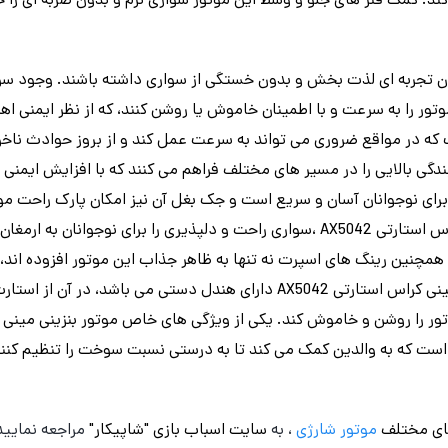
ند. کمک فنر های جلو و وسط این موتور سواری نرم و بدون ضربه ای را 
ان تجربه ای لذت بخش و بدون خستگی از سواری داشته باشند. وجود س
تور را به سرعت و با اطمینان خاموش یا روشن کنند، که از نظر ایمنی اهم
که در مواقع ضروری می تواند به سرعت عمل کند و از بروز حوادث ناخو
گی بالایی را در مسیر های مختلف فراهم می کنند که با افزایش ایمنی و
ی نوجوانان آسان و سریع است و جک بغل آن نیز امکان پارک راحت موتور
زین چرمی نرم موتور بنزینی مینی کراس استارتی AX5042 ،سواری راحت و دلپذیری را ب
همچنین رینگ های اسپرت نه تنها به ظاهر جذاب این موتور افزوده اند، ب
کنند. ضمن اینکه این موتور بنزینی مینی کراس استارتی AX5042 دارای هندل دس
ت که به والدین کمک می کند تا به درستی نسبت سوخت را تنظیم کنند و
ای مختلف
موتور شارژی
، به
سایت اسباب بازی "شاپیکار"
مراجعه نمایید