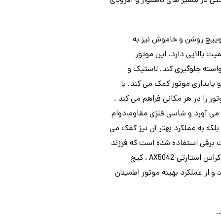
حتی در مسیر های ناهموار و آفرودی
وییچ روشن و خاموش نیز به
یت بالایی دارد. این موتور
استه جلوگیری کند. لاستیک و
 پایداری موتور کمک می کند. با
 را در هر مکانی فراهم می کند .
رای نوجوانان به ارمغان می آورد و شاسی فلزی مقاوم،دوام
لکه به عملکرد بهتر آن نیز کمک می
تی می باشد، در آن از استارت برقی استفاده شده است که فرزند
شما میتواند با این استارت برقی موتور را روشن و خاموش کند. یکی از ویژگی های خاص موتور بنزینی مینی کراس استارتی AX5042 ، گیج
 از عملکرد بهینه موتور اطمینان
.