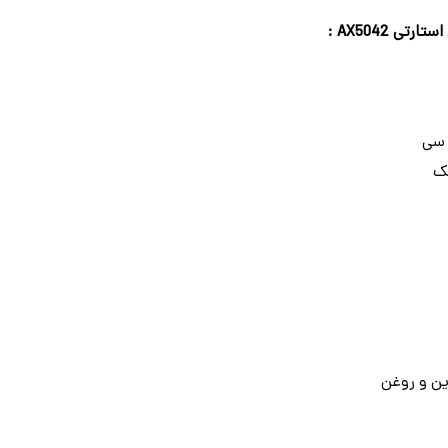
ی AX5042 :
ک
ن و روغن