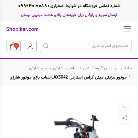
شماره تماس فروشگاه در شرایط اضطراری : ۰۹۹۶۴۰۱۸۰۸۹
ارسال سریع و رایگان برای خریدهای بالای هشت میلیون تومان
Shopikar.com
۰
خانه
براساس گروه کالایی
ماشین شارژی_موتور شارژی
بازگشت
بازگشت
بازگشت
بازگشت
بازگشت
بازگشت
بازگشت
موتور بنزینی مینی کراس استارتی AX5042_اسباب بازی موتور شارژی
تا ۱ میلیون تومان
لگو
ال او ال
Funko Pop فانکو پاپ
صفر تا سه سال
اسباب بازی دخترانه
براساس گروه کالایی
تا ۲ میلیون تومان
Hasbro
جنگ ستارگان
سه تا پنج سال
تفنگ اسباب بازی
اسباب بازی پسرانه
براساس گروه سنی
تا ۳ میلیون تومان
Micro
دوچرخه
مرد عنکبوتی
براساس قیمت
پنج تا هشت سال
تا ۴ میلیون تومان
باربی
Simba
اسکوتر
براساس جنسیت
هشت تا ده سال