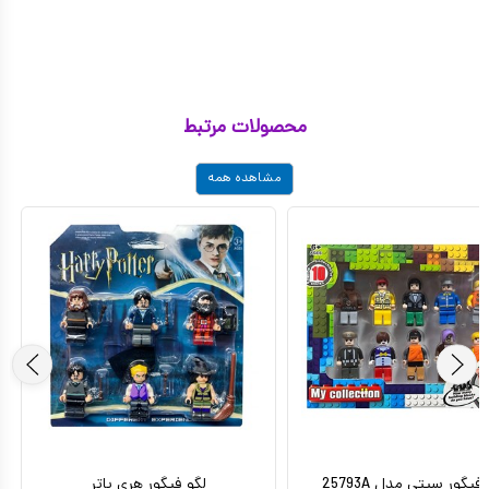
محصولات مرتبط
مشاهده همه
فیگور سیتی مدل 25793A
لگو فیگور هری پاتر