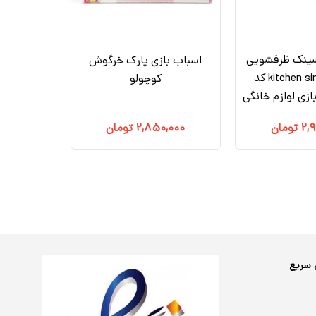
سینک ظرفشویی
اسباب بازی پارک خرگوش
20 قطعه kitchen sink کد
کوچولو
۲,
تومان
۲,۸۵۰,۰۰۰
تومان
 سریع