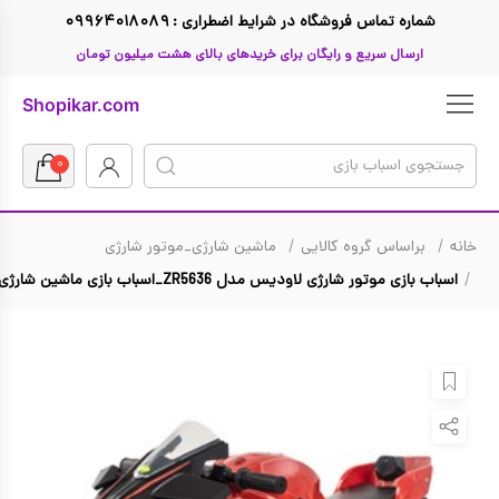
شماره تماس فروشگاه در شرایط اضطراری : ۰۹۹۶۴۰۱۸۰۸۹
ارسال سریع و رایگان برای خریدهای بالای هشت میلیون تومان
Shopikar.com
۰
خانه
براساس گروه کالایی
ماشین شارژی_موتور شارژی
بازگشت
بازگشت
بازگشت
بازگشت
بازگشت
بازگشت
بازگشت
اسباب بازی موتور شارژی لاودیس مدل ZR5636_اسباب بازی ماشین شارژی
تا ۱ میلیون تومان
لگو
ال او ال
Funko Pop فانکو پاپ
صفر تا سه سال
اسباب بازی دخترانه
براساس گروه کالایی
تا ۲ میلیون تومان
Hasbro
جنگ ستارگان
سه تا پنج سال
تفنگ اسباب بازی
اسباب بازی پسرانه
براساس گروه سنی
تا ۳ میلیون تومان
Micro
دوچرخه
مرد عنکبوتی
براساس قیمت
پنج تا هشت سال
تا ۴ میلیون تومان
باربی
Simba
اسکوتر
براساس جنسیت
هشت تا ده سال