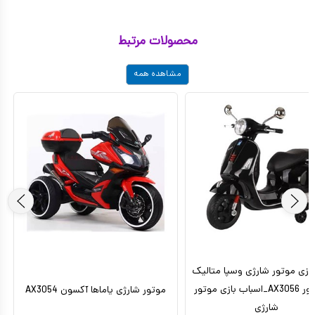
محصولات مرتبط
مشاهده همه
بازی موتور شارژی وسپا متالیک
دو موتور AX3056_اسباب بازی موتور
موتور شارژی یاماها آکسون AX3054
شارژی