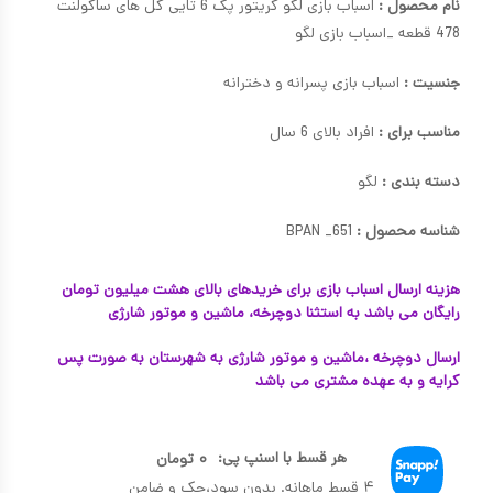
نام محصول :
اسباب بازی لگو کریتور پک 6 تایی گل های ساکولنت
478 قطعه _اسباب بازی لگو
جنسیت :
اسباب بازی پسرانه و دخترانه
مناسب برای :
افراد بالای 6 سال
دسته بندی :
لگو
شناسه محصول :
BPAN _651
هزینه ارسال اسباب بازی برای خریدهای بالای هشت میلیون تومان
رایگان می باشد به استثنا دوچرخه، ماشین و موتور شارژی
ارسال دوچرخه ،ماشین و موتور شارژی به شهرستان به صورت پس
کرایه و به عهده مشتری می باشد
هر قسط با اسنپ پی:
۰
تومان
۴ قسط ماهانه. بدون سود،چک و ضامن