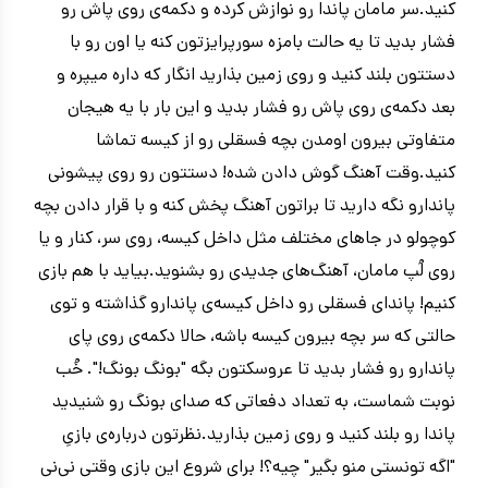
کنید.سر مامان پاندا رو نوازش کرده و دکمه‌ی روی پاش رو
فشار بدید تا یه حالت بامزه‌ سورپرایزتون کنه یا اون رو با
دستتون بلند کنید و روی زمین بذارید انگار که داره میپره و
بعد دکمه‌ی روی پاش رو فشار بدید و این بار با یه هیجان
متفاوتی بیرون اومدن بچه فسقلی رو از کیسه تماشا
کنید.وقت آهنگ گوش دادن شده! دستتون رو روی پیشونی
پاندارو نگه دارید تا براتون آهنگ پخش کنه و با قرار دادن بچه
کوچولو در جاهای مختلف مثل داخل کیسه‌، روی سر، کنار و یا
روی لُپ مامان، آهنگ‌های جدیدی رو بشنوید.بیاید با هم بازی
کنیم! پاندای فسقلی رو داخل کیسه‌ی پاندارو گذاشته و توی
حالتی که سر بچه بیرون کیسه‌ باشه، حالا دکمه‌ی روی پای
پاندارو رو فشار بدید تا عروسکتون بگه "بونگ بونگ!". خُب
نوبت شماست، به تعداد دفعاتی که صدای بونگ رو شنیدید
پاندا رو بلند کنید و روی زمین بذارید.نظرتون درباره‌ی بازیِ
"اگه تونستی منو بگیر" چیه؟! برای شروع این بازی وقتی نی‌نی