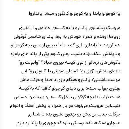
یه کوچولو پاندا و یه کوچولو کانگورو میشه پاندارو!
عروسک پشمالوی پاندارو با یه کیسه‌ی جادویی، از دنیای
رویاها اومده و همراه خودش یه بچه پاندای شانسی گوگولی
هم آورده. با پاندارو بازی کنید تا با بیرون اومدن بچه کوچولو
و دیدنش شگفت‌زده بشید. یعنی کدوم یکی از پانداهای بامزه
باگوش‌های نرمالو از توی کیسه بیرون میاد؟ "وایولت رو"
پاندای بنفش، "رُزی رو" فسقلیِ صورتی یا "بُلوبِل رو" آبیِ
دوست‌داشتنی؟!پاندارو هنگام بازی با صدا و حرکت‌هاش‌
بهتون جواب میده؛ برای دیدن کوچولو کافیه که به کیسه
دست بزنید تا بچه گوگولی داخل کیسه‌ رو ببینید و احساس
کنید.این عروسک می‌تونه هر بار همراه با پخش آهنگ و انجام
حرکات جدید نی‌نیش رو بهتون نشون بده تا شما رو
هیجان‌زده کنه، فقط بستگی داره که چجوری با پاندارو بازی