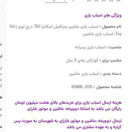
ویژگی های اسباب بازی
نام محصول :
اسباب بازی ماشین جرثقیل اسکانیا 750 درج توی Dorj
Toy_اسباب بازی ماشین
م
جنسیت :
اسباب بازی پسرانه
ار
مناسب برای :
کودکان بالای 3 سال
دسته بندی :
اسباب بازی ماشین
سف
از
شناسه محصول :
SPANK_0135
هز
هزینه ارسال اسباب بازی برای خریدهای بالای هشت میلیون تومان
رایگان می باشد به استثنا دوچرخه، ماشین و موتور شارژی
شهرس
ارسال دوچرخه ،ماشین و موتور شارژی به شهرستان به صورت پس
مش
کرایه و به عهده مشتری می باشد