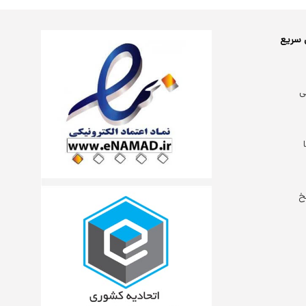
 سریع
ی
خ