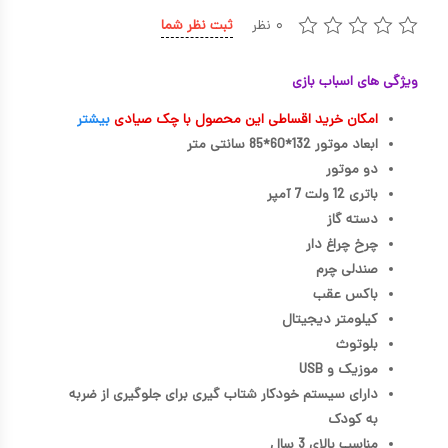
۰ نظر
ثبت نظر شما
کیف و کوله پشتی
اسباب بازی علمی
ویژگی های اسباب بازی
اسباب بازی مشاغل
امکان خرید اقساطی این محصول با چک صیادی
بیشتر
ابعاد موتور 132*60*85 سانتی متر
اسباب بازی لوازم خانگی
دو موتور
اتاق کودک
باتری 12 ولت 7 آمپر
دسته گاز
چرخ چراغ دار
صندلی چرم
باکس عقب
کیلومتر دیجیتال
بلوتوث
موزیک و USB
دارای سیستم خودکار شتاب گیری برای جلوگیری از ضربه
به کودک
مناسب بالای 3 سال